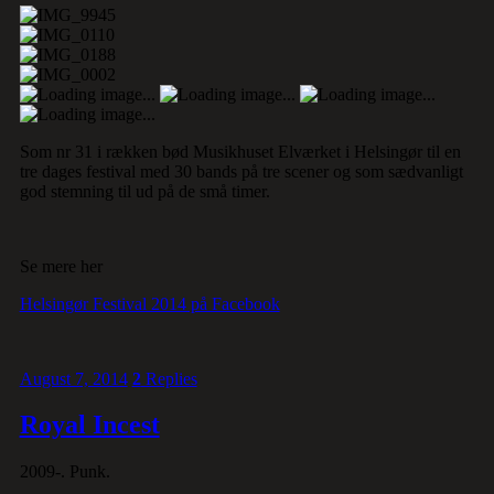
Som nr 31 i rækken bød Musikhuset Elværket i Helsingør til en
tre dages festival med 30 bands på tre scener og som sædvanligt
god stemning til ud på de små timer.
Se mere her
Helsingør Festival 2014 på Facebook
August 7, 2014
2
Replies
Royal Incest
2009-. Punk.