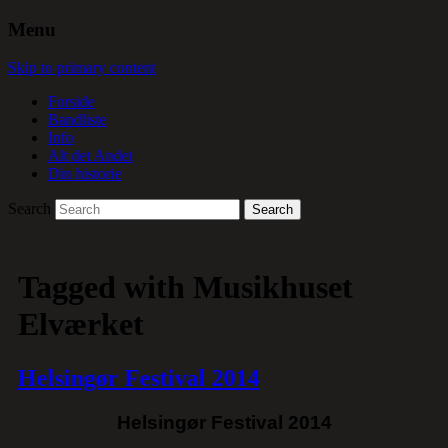
Menu
Skip to primary content
Forside
Bandliste
Info
Alt det Andet
Din historie
Search
Tagged with
Musikhuset
Elværket
Helsingør Festival 2014
Helsingør Festival 2014