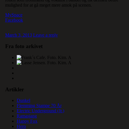
mulighed for at gå meget mere amok på scenen.
MySpace
Facebook
March 3, 2013
Leave a reply
Fra foto arkivet
Artikler
Dunkel
Flemming Stampe 70 År
Electric Underground (Jr.)
Ramasjang
Happy Fox
Hero