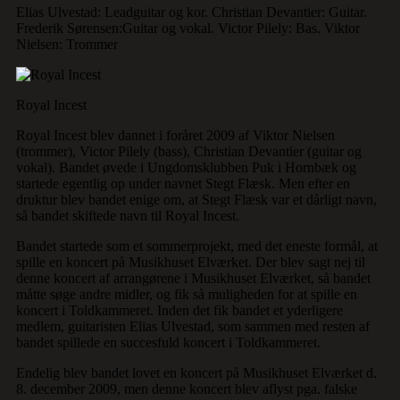
Elias Ulvestad: Leadguitar og kor. Christian Devantier: Guitar.
Frederik Sørensen:Guitar og vokal. Victor Pilely: Bas. Viktor
Nielsen: Trommer
Royal Incest
Royal Incest blev dannet i foråret 2009 af Viktor Nielsen
(trommer), Victor Pilely (bass), Christian Devantier (guitar og
vokal). Bandet øvede i Ungdomsklubben Puk i Hornbæk og
startede egentlig op under navnet Stegt Flæsk. Men efter en
druktur blev bandet enige om, at Stegt Flæsk var et dårligt navn,
så bandet skiftede navn til Royal Incest.
Bandet startede som et sommerprojekt, med det eneste formål, at
spille en koncert på Musikhuset Elværket. Der blev sagt nej til
denne koncert af arrangørene i Musikhuset Elværket, så bandet
måtte søge andre midler, og fik så muligheden for at spille en
koncert i Toldkammeret. Inden det fik bandet et yderligere
medlem, guitaristen Elias Ulvestad, som sammen med resten af
bandet spillede en succesfuld koncert i Toldkammeret.
Endelig blev bandet lovet en koncert på Musikhuset Elværket d.
8. december 2009, men denne koncert blev aflyst pga. falske