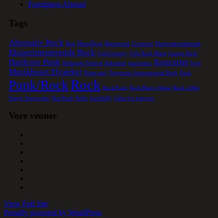
Foreigners Abroad
Tags
Alternativ Rock
Beat
Blues/Rock
Børnepunk
Crustcore
Eksperimentalmusik
Eksperimenterende Rock
Folk/Country
Folk Rock Blues
Garage Rock
Hardcore Punk
Koncerter
Helsingør Festival
Industrial
jazzfusion.
kopi
Musikhuset Elværket
Noise-surf
Progressiv Instruemental Rock
Punk
Rock
Punk/Rock
Rock/Funk
Rock/Heavy Metal
Rock a´Bily
Singer Songwriter
Ska-Punk
Solist
Surfabilly
Uden for kategori
Vore venner
View Full Site
Proudly powered by WordPress