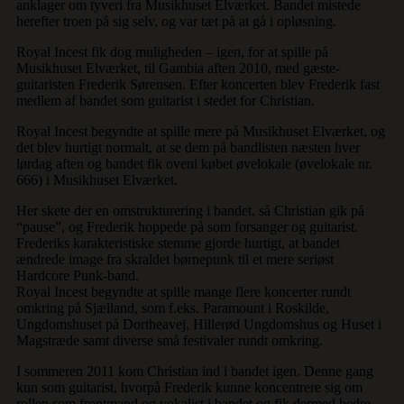
anklager om tyveri fra Musikhuset Elværket. Bandet mistede
herefter troen på sig selv, og var tæt på at gå i opløsning.
Royal Incest fik dog muligheden – igen, for at spille på
Musikhuset Elværket, til Gambia aften 2010, med gæste-
guitaristen Frederik Sørensen. Efter koncerten blev Frederik fast
medlem af bandet som guitarist i stedet for Christian.
Royal Incest begyndte at spille mere på Musikhuset Elværket, og
det blev hurtigt normalt, at se dem på bandlisten næsten hver
lørdag aften og bandet fik oveni købet øvelokale (øvelokale nr.
666) i Musikhuset Elværket.
Her skete der en omstrukturering i bandet, så Christian gik på
“pause”, og Frederik hoppede på som forsanger og guitarist.
Frederiks karakteristiske stemme gjorde hurtigt, at bandet
ændrede image fra skraldet børnepunk til et mere seriøst
Hardcore Punk-band.
Royal Incest begyndte at spille mange flere koncerter rundt
omkring på Sjælland, som f.eks. Paramount i Roskilde,
Ungdomshuset på Dortheavej, Hillerød Ungdomshus og Huset i
Magstræde samt diverse små festivaler rundt omkring.
I sommeren 2011 kom Christian ind i bandet igen. Denne gang
kun som guitarist, hvorpå Frederik kunne koncentrere sig om
rollen som frontmand og vokalist i bandet og fik dermed bedre