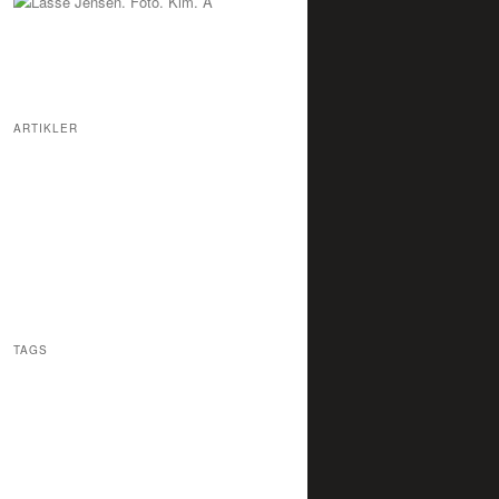
ARTIKLER
Dunkel
Flemming Stampe 70 År
Electric Underground (Jr.)
Ramasjang
Happy Fox
Hero
Foreigners Abroad
TAGS
Alternativ Rock
Beat
Blues/Rock
Børnepunk
Crustcore
Eksperimentalmusik
Eksperimenterende
Rock