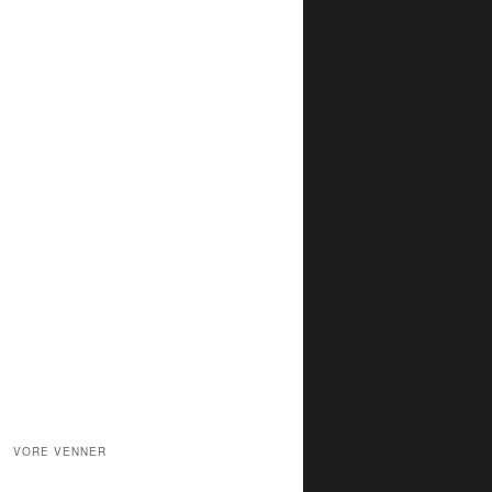
Folk/Country
Folk Rock Blues
Garage Rock
Hardcore Punk
Helsingør Festival
Industrial
Koncerter
jazzfusion.
kopi
Musikhuset Elværket
Noise-surf
Progressiv Instruemental Rock
Punk/Rock
Punk
Rock
Rock/Funk
Rock/Heavy Metal
Rock a´Bily
Singer Songwriter
Ska-Punk
Solist
Surfabilly
Uden for kategori
VORE VENNER