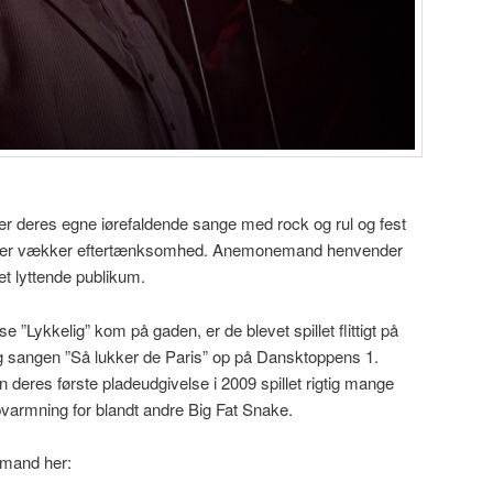
 deres egne iørefaldende sange med rock og rul og fest
, der vækker eftertænksomhed. Anemonemand henvender
det lyttende publikum.
Lykkelig” kom på gaden, er de blevet spillet flittigt på
 sangen ”Så lukker de Paris” op på Dansktoppens 1.
eres første pladeudgivelse i 2009 spillet rigtig mange
varmning for blandt andre Big Fat Snake.
emand her: