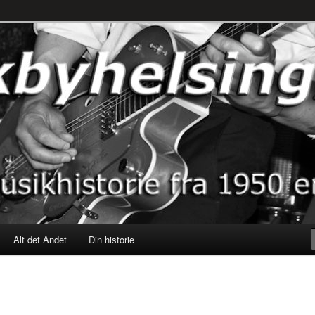
rne til nu!
SINGØR.DK
Alt det Andet
Din historie