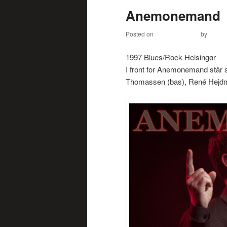
Anemonemand
content
content
Posted on
March 24, 2013
by
HKS
1997 Blues/Rock Helsingør
I front for Anemonemand står 
Thomassen (bas), René Hejdm