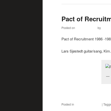
Pact of Recruit
Posted on
August 7, 2014
by
Kim. A
Pact of Recruitment 1986 -19
Lars Sjøstedt guitar/sang, Ki
Pact of Recruitmen på MySpa
Posted in
Musikby Helsingør
|
Tagg