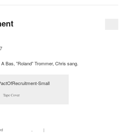
ment
87
m. A Bas, ”Roland” Trommer, Chris sang.
Tape Cover
ce
ed
Alternativ Rock
,
Rock
|
Leave a reply