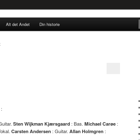
rne til nu!
Alt det Andet
Din historie
SINGØR.DK
K
s Leganger Larsen
 :
Guitar.
Sten Wijkman Kjærsgaard
: Bas.
Michael Carøe
:
Vokal.
Carsten Andersen
: Guitar.
Allan Holmgren
: