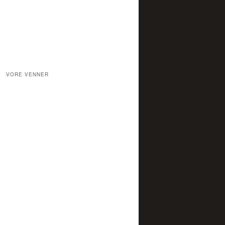
Rock
Rock/Funk
Rock/Heavy Metal
Rock a´Bily
Singer Songwriter
Ska-Punk
Solist
Surfabilly
Uden for kategori
VORE VENNER