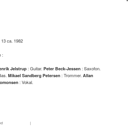
 13 ca. 1982
 :
enrik Jelstrup
: Guitar.
Peter Beck-Jessen
: Saxofon.
Bas.
Mikael Sandberg Petersen
: Trommer.
Allan
lomonsen
: Vokal.
ed
Alternativ Rock
|
Leave a reply