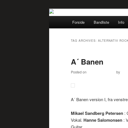
Rytmisk musikhistorie fra 1950´e
Main
Forside
Bandliste
Info
Skip
Skip
menu
MUSIKBYHEL
to
to
TAG ARCHIVES:
ALTERNATIV ROC
primary
secondary
A´ Banen
content
content
Posted on
January 15, 2018
by
Jen
A´ Banen version I, fra venstre
Mikael Sandberg Petersen
: 
Vokal.
Hanne Salomonsen
: 
Guitar.