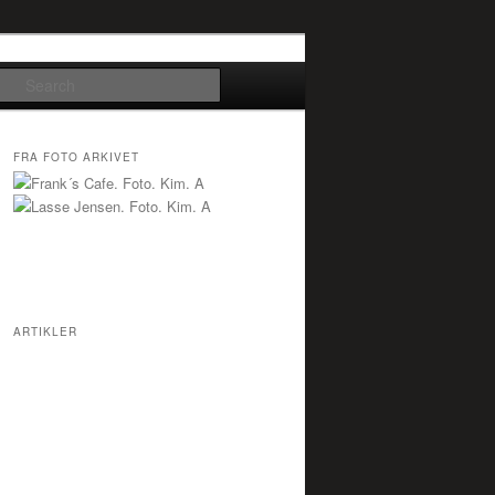
Search
FRA FOTO ARKIVET
ARTIKLER
Dunkel
Flemming Stampe 70 År
Electric Underground (Jr.)
Ramasjang
Happy Fox
Hero