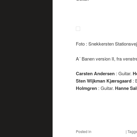
Foto : Snekkersten Stationsvej
A´ Banen version II, fra venstre
Carsten Andersen
: Guitar.
H
Sten Wijkman Kjærsgaard
: 
Holmgren
: Guitar.
Hanne Sa
Posted in
Musikby Helsingør
|
Tagg