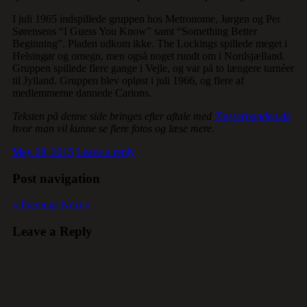
I juli 1965 indspillede gruppen hos Metronome, Jørgen og Per
Sørensens “I Guess You Know” samt “Something Better
Beginning”. Pladen udkom ikke. The Lockings spillede meget i
Helsingør og omegn, men også noget rundt om i Nordsjælland.
Gruppen spillede flere gange i Vejle, og var på to længere turnéer
til Jylland. Gruppen blev opløst i juli 1966, og flere af
medlemmerne dannede Carions.
Teksten på denne side bringes efter aftale med
Tresserbanden.dk
hvor man vil kunne se flere fotos og læse mere.
May 28, 2015
Leave a reply
Post navigation
« Previous
Next »
Leave a Reply