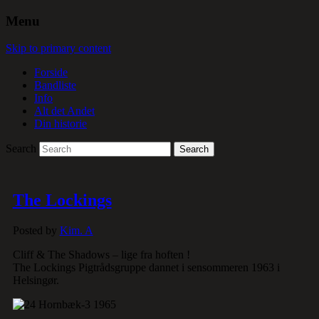
Menu
Skip to primary content
Forside
Bandliste
Info
Alt det Andet
Din historie
Search
The Lockings
Posted by
Kim. A
Cliff & The Shadows – lige fra hoften !
The Lockings Pigtrådsgruppe dannet i sensommeren 1963 i
Helsingør.