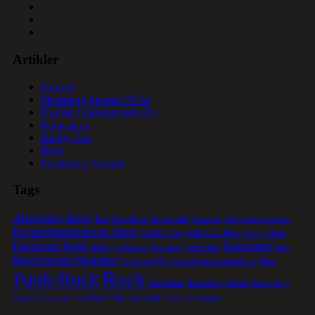
Artikler
Dunkel
Flemming Stampe 70 År
Electric Underground (Jr.)
Ramasjang
Happy Fox
Hero
Foreigners Abroad
Tags
Alternativ Rock
Beat
Blues/Rock
Børnepunk
Crustcore
Eksperimentalmusik
Eksperimenterende Rock
Folk/Country
Folk Rock Blues
Garage Rock
Hardcore Punk
Koncerter
Helsingør Festival
Industrial
jazzfusion.
kopi
Musikhuset Elværket
Noise-surf
Progressiv Instruemental Rock
Punk
Rock
Punk/Rock
Rock/Funk
Rock/Heavy Metal
Rock a´Bily
Singer Songwriter
Ska-Punk
Solist
Surfabilly
Uden for kategori