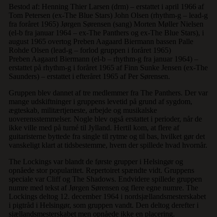
Bestod af: Henning Thier Larsen (drm) – erstattet i april 1966 af
Tom Petersen (ex-The Blue Stars) John Olsen (rhythm-g – lead-g
fra foråret 1965) Jørgen Sørensen (sang) Morten Møller Nielsen
(el-b fra januar 1964 – ex-The Panthers og ex-The Blue Stars), i
august 1965 overtog Preben Aagaard Biermann bassen Palle
Rohde Olsen (lead-g – forlod gruppen i foråret 1965)
Preben Aagaard Biermann (el-b – rhythm-g fra januar 1964) –
erstattet på rhythm-g i foråret 1965 af Finn Sunke Jensen (ex-The
Saunders) – erstattet i efteråret 1965 af Per Sørensen.
Gruppen blev dannet af tre medlemmer fra The Panthers. Der var
mange udskiftninger i gruppens levetid på grund af sygdom,
ægteskab, militærtjeneste, arbejde og musikalske
uoverensstemmelser. Nogle blev også erstattet i perioder, når de
ikke ville med på turné til Jylland. Hertil kom, at flere af
guitaristerne byttede fra single til rytme og til bas, hvilket gør det
vanskeligt klart at tidsbestemme, hvem der spillede hvad hvornår.
The Lockings var blandt de første grupper i Helsingør og
opnåede stor popularitet. Repertoiret spændte vidt. Gruppens
speciale var Cliff og The Shadows. Endvidere spillede gruppen
numre med tekst af Jørgen Sørensen og flere egne numre. The
Lockings deltog 12. december 1964 i nordsjællandsmesterskabet
i pigtråd i Helsingør, som gruppen vandt. Den deltog derefter i
sjællandsmesterskabet men opnåede ikke en placering.