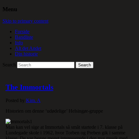
Menu
Skip to primary content
Forside
Bandliste
Info
Alt det Andet
Din historie
Search
The Immortals
Posted by
Kim. A
Historien om denne ‘udødelige’ Helsingør-gruppe
Man kan vel sige at Immortals så småt startede i 7. klasse på
Lundegade skole i 1962, hvor Torben og Preben gik i samme
klasse. De var begge meget interesserede i den nye musik med