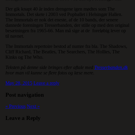
Der gik knapt 40 år inden drengene igen mødtes som The
Immortals. Det skete i 2003 ved Popballet i Helsingør Hallen.
The Immortals er nok det eneste, af de 10 bands, der senere
dannede foreningen Tresserbanden, der stille op med den original
besætningen fra 1965-66. Man må sige at de foreløbig lever op
til navnet.
The Immortals repertoire bestod af numre fra bla. The Shadows,
Cliff Richard, The Beatles, The Searchers, The Hollies, The
Kinks og The Who.
Teksten på denne side bringes efter aftale med
Tresserbanden.dk
hvor man vil kunne se flere fotos og læse mere.
May 28, 2015
Leave a reply
Post navigation
« Previous
Next »
Leave a Reply