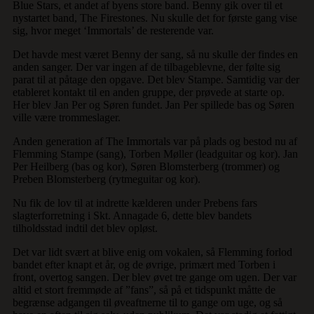
Blue Stars, et andet af byens store band. Benny gik over til et
nystartet band, The Firestones. Nu skulle det for første gang vise
sig, hvor meget ‘Immortals’ de resterende var.
Det havde mest været Benny der sang, så nu skulle der findes en
anden sanger. Der var ingen af de tilbageblevne, der følte sig
parat til at påtage den opgave. Det blev Stampe. Samtidig var der
etableret kontakt til en anden gruppe, der prøvede at starte op.
Her blev Jan Per og Søren fundet. Jan Per spillede bas og Søren
ville være trommeslager.
Anden generation af The Immortals var på plads og bestod nu af
Flemming Stampe (sang), Torben Møller (leadguitar og kor). Jan
Per Heilberg (bas og kor), Søren Blomsterberg (trommer) og
Preben Blomsterberg (rytmeguitar og kor).
Nu fik de lov til at indrette kælderen under Prebens fars
slagterforretning i Skt. Annagade 6, dette blev bandets
tilholdsstad indtil det blev opløst.
Det var lidt svært at blive enig om vokalen, så Flemming forlod
bandet efter knapt et år, og de øvrige, primært med Torben i
front, overtog sangen. Der blev øvet tre gange om ugen. Der var
altid et stort fremmøde af ”fans”, så på et tidspunkt måtte de
begrænse adgangen til øveaftnerne til to gange om uge, og så