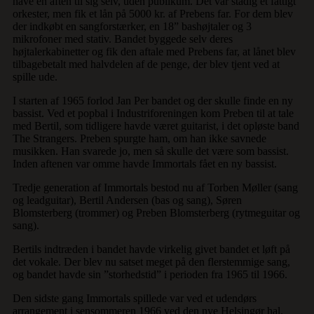
have en aften til sig selv, uden publikum. Det var stadig et fattigt
orkester, men fik et lån på 5000 kr. af Prebens far. For dem blev
der indkøbt en sangforstærker, en 18” bashøjtaler og 3
mikrofoner med stativ. Bandet byggede selv deres
højtalerkabinetter og fik den aftale med Prebens far, at lånet blev
tilbagebetalt med halvdelen af de penge, der blev tjent ved at
spille ude.
I starten af 1965 forlod Jan Per bandet og der skulle finde en ny
bassist. Ved et popbal i Industriforeningen kom Preben til at tale
med Bertil, som tidligere havde været guitarist, i det opløste band
The Strangers. Preben spurgte ham, om han ikke savnede
musikken. Han svarede jo, men så skulle det være som bassist.
Inden aftenen var omme havde Immortals fået en ny bassist.
Tredje generation af Immortals bestod nu af Torben Møller (sang
og leadguitar), Bertil Andersen (bas og sang), Søren
Blomsterberg (trommer) og Preben Blomsterberg (rytmeguitar og
sang).
Bertils indtræden i bandet havde virkelig givet bandet et løft på
det vokale. Der blev nu satset meget på den flerstemmige sang,
og bandet havde sin ”storhedstid” i perioden fra 1965 til 1966.
Den sidste gang Immortals spillede var ved et udendørs
arrangement i sensommeren 1966 ved den nye Helsingør hal.