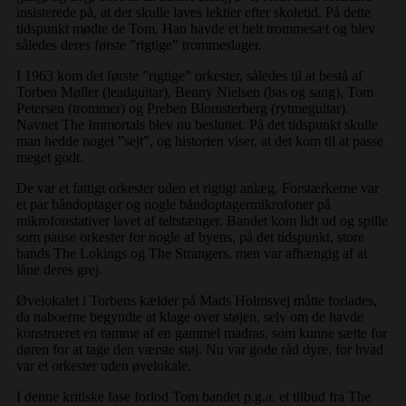
insisterede på, at der skulle laves lektier efter skoletid. På dette
tidspunkt mødte de Tom. Han havde et helt trommesæt og blev
således deres første ”rigtige” trommeslager.
I 1963 kom det første ”rigtige” orkester, således til at bestå af
Torben Møller (leadguitar), Benny Nielsen (bas og sang), Tom
Petersen (trommer) og Preben Blomsterberg (rytmeguitar).
Navnet The Immortals blev nu besluttet. På det tidspunkt skulle
man hedde noget ”sejt”, og historien viser, at det kom til at passe
meget godt.
De var et fattigt orkester uden et rigtigt anlæg. Forstærkerne var
et par båndoptager og nogle båndoptagermikrofoner på
mikrofonstativer lavet af teltstænger. Bandet kom lidt ud og spille
som pause orkester for nogle af byens, på det tidspunkt, store
bands The Lokings og The Strangers, men var afhængig af at
låne deres grej.
Øvelokalet i Torbens kælder på Mads Holmsvej måtte forlades,
da naboerne begyndte at klage over støjen, selv om de havde
konstrueret en ramme af en gammel madras, som kunne sætte for
døren for at tage den værste støj. Nu var gode råd dyre, for hvad
var et orkester uden øvelokale.
I denne kritiske fase forlod Tom bandet p.g.a. et tilbud fra The