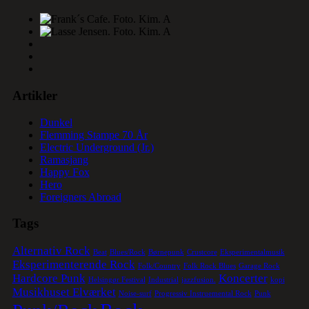
Artikler
Dunkel
Flemming Stampe 70 År
Electric Underground (Jr.)
Ramasjang
Happy Fox
Hero
Foreigners Abroad
Tags
Alternativ Rock
Beat
Blues/Rock
Børnepunk
Crustcore
Eksperimentalmusik
Eksperimenterende Rock
Folk/Country
Folk Rock Blues
Garage Rock
Hardcore Punk
Koncerter
Helsingør Festival
Industrial
jazzfusion.
kopi
Musikhuset Elværket
Noise-surf
Progressiv Instruemental Rock
Punk