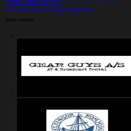
Rock
Punk/Rock
Rock/Funk
Rock/Heavy Metal
Rock a´Bily
Singer Songwriter
Ska-Punk
Solist
Surfabilly
Uden for kategori
Vore venner