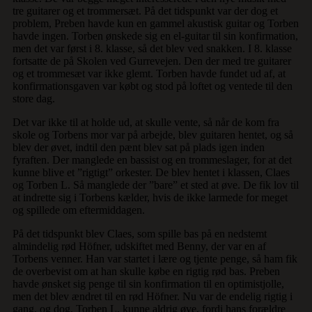
tre guitarer og et trommersæt. På det tidspunkt var der dog et
problem, Preben havde kun en gammel akustisk guitar og Torben
havde ingen. Torben ønskede sig en el-guitar til sin konfirmation,
men det var først i 8. klasse, så det blev ved snakken. I 8. klasse
fortsatte de på Skolen ved Gurrevejen. Den der med tre guitarer
og et trommesæt var ikke glemt. Torben havde fundet ud af, at
konfirmationsgaven var købt og stod på loftet og ventede til den
store dag.
Det var ikke til at holde ud, at skulle vente, så når de kom fra
skole og Torbens mor var på arbejde, blev guitaren hentet, og så
blev der øvet, indtil den pænt blev sat på plads igen inden
fyraften. Der manglede en bassist og en trommeslager, for at det
kunne blive et ”rigtigt” orkester. De blev hentet i klassen, Claes
og Torben L. Så manglede der ”bare” et sted at øve. De fik lov til
at indrette sig i Torbens kælder, hvis de ikke larmede for meget
og spillede om eftermiddagen.
På det tidspunkt blev Claes, som spille bas på en nedstemt
almindelig rød Höfner, udskiftet med Benny, der var en af
Torbens venner. Han var startet i lære og tjente penge, så ham fik
de overbevist om at han skulle købe en rigtig rød bas. Preben
havde ønsket sig penge til sin konfirmation til en optimistjolle,
men det blev ændret til en rød Höfner. Nu var de endelig rigtig i
gang, og dog, Torben L. kunne aldrig øve, fordi hans forældre