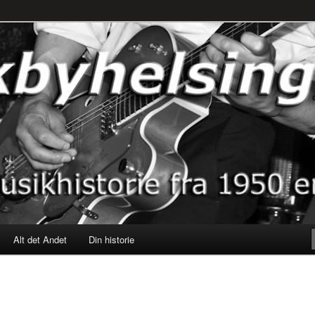
rne til nu!
SINGØR.DK
Alt det Andet
Din historie
S