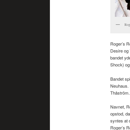
Rog
Roger’s Ro
Desire og 
bandet yde
Shock) og 
Bandet spi
Neuhaus. S
Thåström. 
Navnet, Ro
opstod, da
syntes at 
Roger’s Ro