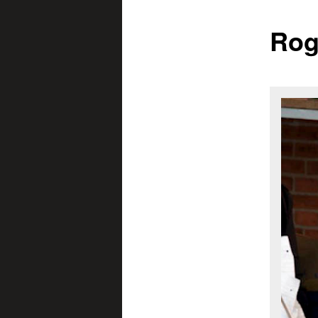
Rog
content