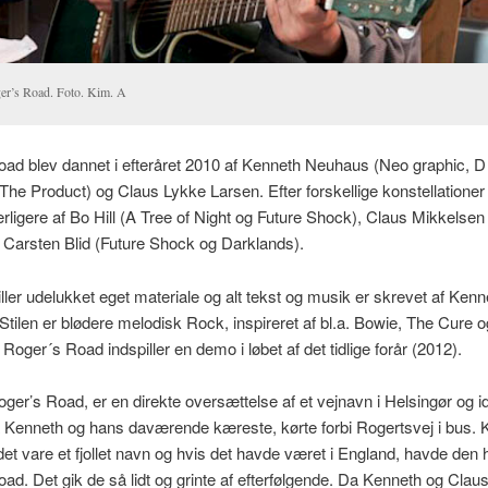
er’s Road. Foto. Kim. A
ad blev dannet i efteråret 2010 af Kenneth Neuhaus (Neo graphic, D 
The Product) og Claus Lykke Larsen. Efter forskellige konstellationer
rligere af Bo Hill (A Tree of Night og Future Shock), Claus Mikkelsen
Carsten Blid (Future Shock og Darklands).
ller udelukket eget materiale og alt tekst og musik er skrevet af Kenn
tilen er blødere melodisk Rock, inspireret af bl.a. Bowie, The Cure o
Roger´s Road indspiller en demo i løbet af det tidlige forår (2012).
ger’s Road, er en direkte oversættelse af et vejnavn i Helsingør og i
 Kenneth og hans daværende kæreste, kørte forbi Rogertsvej i bus. 
det vare et fjollet navn og hvis det havde været i England, havde den
ad. Det gik de så lidt og grinte af efterfølgende. Da Kenneth og Clau