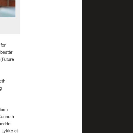
for
 består
 (Future
eth
g
déen
Kenneth
 heddet
s Lykke et