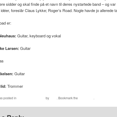
ere sidder og skal finde på et navn til deres nystartede band – og var 
idéer, foreslår Claus Lykke; Roger’s Road. Nogle havde jo allerede 
oad er:
Neuhaus:
Guitar, keyboard og vokal
ke Larsen:
Guitar
as
kelsen:
Guitar
lid:
Trommer
as posted in
Musikby Helsingør
by
HKS
. Bookmark the
permalink
.