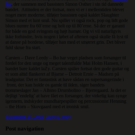
Bo
, der sammen med bassisten Simon Osther i sin tid dannede
bandet. Attituden er der fortsat, men vi er i mellemtiden blevet
noget mere moderne, tilføjer bassisten også kaldet Slaughter
Simon med et lunt smil. Nu spiller vi også rock, pop og lidt gode
blues numre fra 60’erne og helt op til 80’erne. Så der er garanti
for både en god svingom og højt humør. Og vi vil naturligvis
ikke forhindre, hvis nogen i løbet af aftenen også skulle få lyst til
at danse på bordene, tilføjer han med et smørret grin. Det bliver
fuld skrue fra start.
Carsten – Dave Leedy – Bo har veget pladsen som forsanger til
fordel for den unge og meget talentfulde Mai Holm Hansen, i
bandet bare kaldet laZy. Carsten spiller fortsat den gode guitar og
er som altid flankeret af Bjarne – Detroit Ernie – Madsen på
leadguitar. Det er fantastisk at have sådan en supersangerinde i
front, der kan holde os gamle til ilden, siger bandets
trommeslager Jan – Albino Drumbolino – Bjerregaard. Ja det er
dejligt ’endelig’ at have fået en forsanger, der virkelig kan synge
igennem, indskyder mundharpespiller og percussionist Henning
– the Horn – Skovgaard med et ironisk smil.
November 27, 2016
Leave a reply
Post navigation