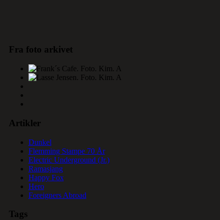
Fra foto arkivet
Artikler
Dunkel
Flemming Stampe 70 År
Electric Underground (Jr.)
Ramasjang
Happy Fox
Hero
Foreigners Abroad
Tags