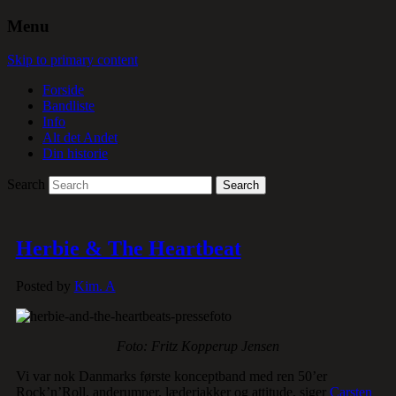
Menu
Skip to primary content
Forside
Bandliste
Info
Alt det Andet
Din historie
Search
Herbie & The Heartbeat
Posted by
Kim. A
Foto: Fritz Kopperup Jensen
Vi var nok Danmarks første konceptband med ren 50’er
Rock’n’Roll, anderumper, læderjakker og attitude, siger
Carsten