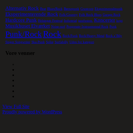
Alternativ Rock
Beat
Blues/Rock
Børnepunk
Crustcore
Eksperimentalmusik
Eksperimenterende Rock
Folk/Country
Folk Rock Blues
Garage Rock
Hardcore Punk
Koncerter
Helsingør Festival
Industrial
jazzfusion.
kopi
Musikhuset Elværket
Noise-surf
Progressiv Instruemental Rock
Punk
Rock
Punk/Rock
Rock/Funk
Rock/Heavy Metal
Rock a´Bily
Singer Songwriter
Ska-Punk
Solist
Surfabilly
Uden for kategori
Vore venner
View Full Site
Proudly powered by WordPress