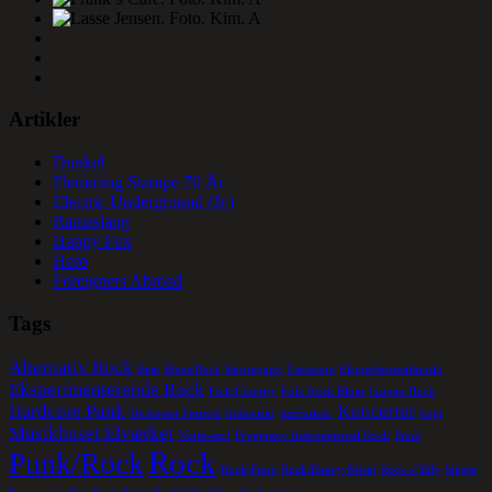
Artikler
Dunkel
Flemming Stampe 70 År
Electric Underground (Jr.)
Ramasjang
Happy Fox
Hero
Foreigners Abroad
Tags
Alternativ Rock
Beat
Blues/Rock
Børnepunk
Crustcore
Eksperimentalmusik
Eksperimenterende Rock
Folk/Country
Folk Rock Blues
Garage Rock
Hardcore Punk
Koncerter
Helsingør Festival
Industrial
jazzfusion.
kopi
Musikhuset Elværket
Noise-surf
Progressiv Instruemental Rock
Punk
Rock
Punk/Rock
Rock/Funk
Rock/Heavy Metal
Rock a´Bily
Singer