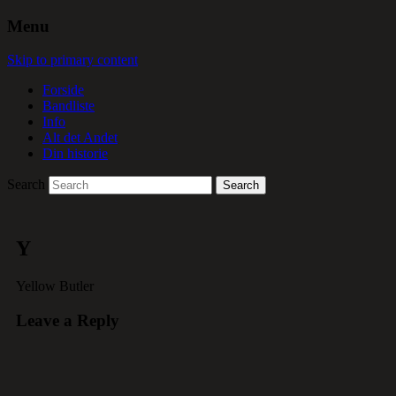
Menu
Skip to primary content
Forside
Bandliste
Info
Alt det Andet
Din historie
Search
Y
Yellow Butler
Leave a Reply