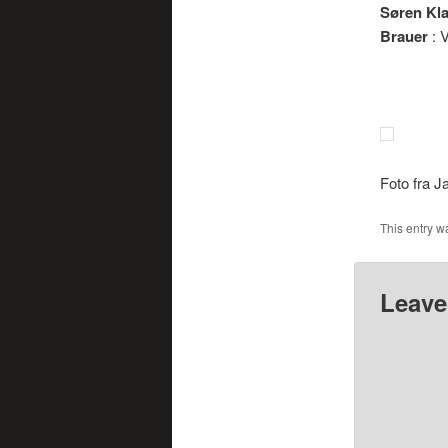
Søren Kla
Brauer
: 
Foto fra J
This entry w
Leave