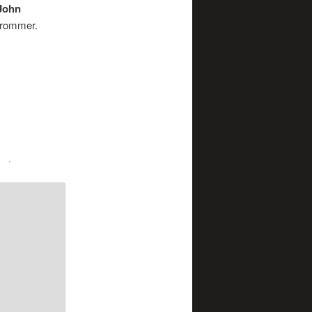
John
Trommer.
nk
.