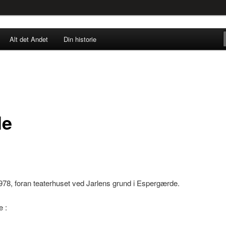
rne til nu!
Alt det Andet
Din historie
SINGØR.DK
s Leganger Larsen
le
978, foran teaterhuset ved Jarlens grund i Espergærde.
e :