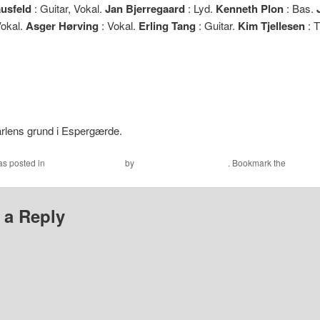
usfeld
: Guitar, Vokal.
Jan Bjerregaard
: Lyd.
Kenneth Plon
: Bas.
Vokal.
Asger Hørving
: Vokal.
Erling Tang
: Guitar.
Kim Tjellesen
: 
arlens grund i Espergærde.
as posted in
Musikby Helsingør
by
Jens Leganger Larsen
. Bookmark the
permali
 a Reply