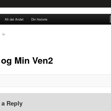
rne til nu!
Alt det Andet
Din historie
SINGØR.DK
50
in
Mig og Min Ven2
 og Min Ven2
 a Reply