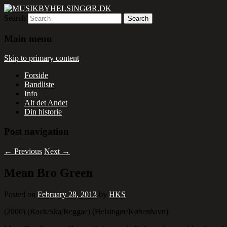
Search
Rytmisk musikhistorie fra 1950´erne til nu
MUSIKBYHELSINGØR.DK
Main menu
Skip to primary content
Forside
Bandliste
Info
Alt det Andet
Din historie
Post navigation
←
Previous
Next
→
Mean Bro Green
Posted on
February 28, 2013
by
HKS
(2000) (Rock/Ska/Reggae) (Helsingør/København)