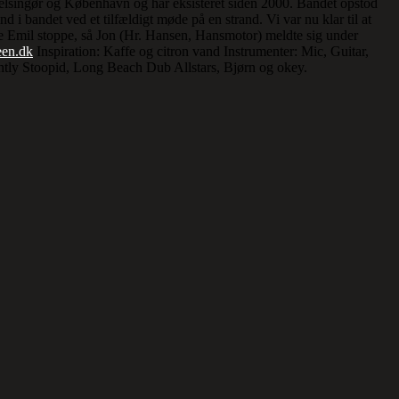
Helsingør og København og har eksisteret siden 2000. Bandet opstod
i bandet ved et tilfældigt møde på en strand. Vi var nu klar til at
e Emil stoppe, så Jon (Hr. Hansen, Hansmotor) meldte sig under
en.dk
Inspiration: Kaffe og citron vand Instrumenter: Mic, Guitar,
tly Stoopid, Long Beach Dub Allstars, Bjørn og okey.