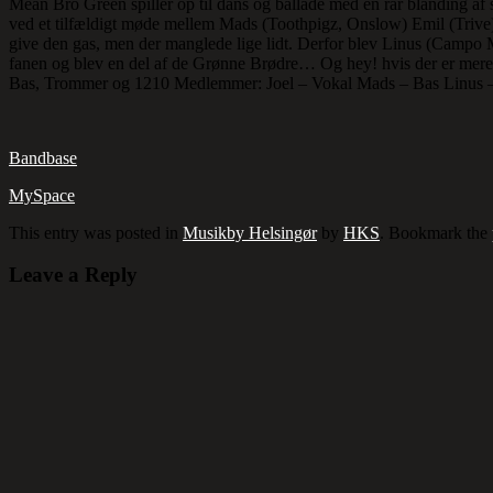
Mean Bro Green spiller op til dans og ballade med en rar blanding af
ved et tilfældigt møde mellem Mads (Toothpigz, Onslow) Emil (Trive) o
give den gas, men der manglede lige lidt. Derfor blev Linus (Campo 
fanen og blev en del af de Grønne Brødre… Og hey! hvis der er mere d
Bas, Trommer og 1210 Medlemmer: Joel – Vokal Mads – Bas Linus – T
Bandbase
MySpace
This entry was posted in
Musikby Helsingør
by
HKS
. Bookmark the
Leave a Reply