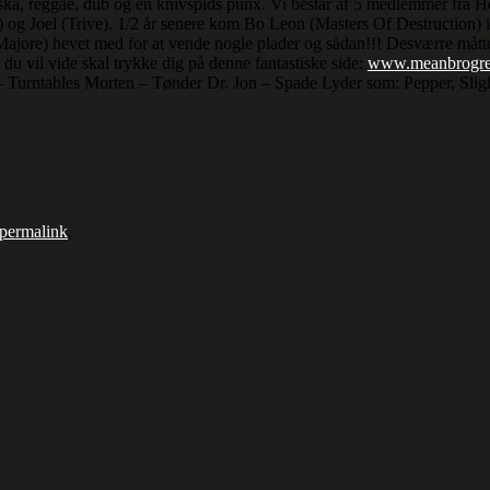
 ska, reggae, dub og en knivspids punx. Vi består af 5 medlemmer fra 
g Joel (Trive). 1/2 år senere kom Bo Leon (Masters Of Destruction) ind 
Majore) hevet med for at vende nogle plader og sådan!!! Desværre mått
u vil vide skal trykke dig på denne fantastiske side:
www.meanbrogre
urntables Morten – Tønder Dr. Jon – Spade Lyder som: Pepper, Sligh
permalink
.