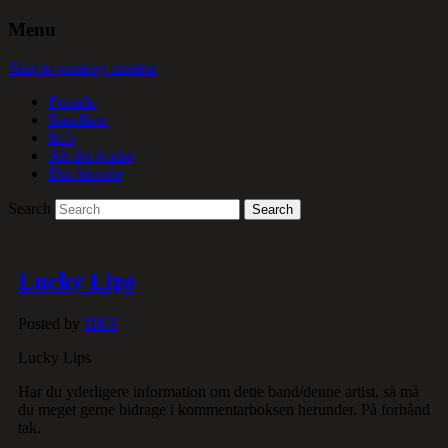
Menu
Skip to primary content
Forside
Bandliste
Info
Alt det Andet
Din historie
Search
Lucky Lips
Posted by
HKS
Lucky Lips
Har du yderligere information om dette band/denne artist, så må
du meget gerne bidrage i kommentarboksen herunder. På forhånd
tak.