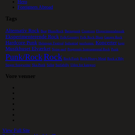
Hero
Foreigners Abroad
Tags
Alternativ Rock
Beat
Blues/Rock
Børnepunk
Crustcore
Eksperimentalmusik
Eksperimenterende Rock
Folk/Country
Folk Rock Blues
Garage Rock
Hardcore Punk
Koncerter
Helsingør Festival
Industrial
jazzfusion.
kopi
Musikhuset Elværket
Noise-surf
Progressiv Instruemental Rock
Punk
Rock
Punk/Rock
Rock/Funk
Rock/Heavy Metal
Rock a´Bily
Singer Songwriter
Ska-Punk
Solist
Surfabilly
Uden for kategori
Vore venner
View Full Site