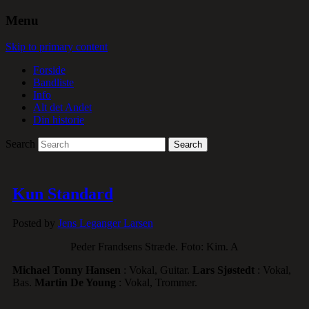
Menu
Skip to primary content
Forside
Bandliste
Info
Alt det Andet
Din historie
Search
Kun Standard
Posted by
Jens Leganger Larsen
Peder Frandsens Stræde. Foto: Kim. A
Michael Tonny Hansen
: Vokal, Guitar.
Lars Sjøstedt
: Vokal,
Bas.
Martin De Young
: Vokal, Trommer.