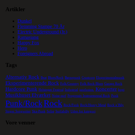
Artikler
Dunkel
Flemming Stampe 70 År
Electric Underground (Jr.)
Ramasjang
Happy Fox
Hero
Foreigners Abroad
Tags
Alternativ Rock
Beat
Blues/Rock
Børnepunk
Crustcore
Eksperimentalmusik
Eksperimenterende Rock
Folk/Country
Folk Rock Blues
Garage Rock
Hardcore Punk
Koncerter
Helsingør Festival
Industrial
jazzfusion.
kopi
Musikhuset Elværket
Noise-surf
Progressiv Instruemental Rock
Punk
Rock
Punk/Rock
Rock/Funk
Rock/Heavy Metal
Rock a´Bily
Singer Songwriter
Ska-Punk
Solist
Surfabilly
Uden for kategori
Vore venner