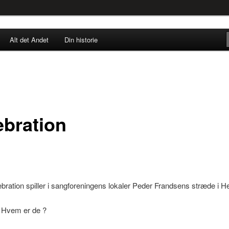
rne til nu!
Alt det Andet
Din historie
SINGØR.DK
s Leganger Larsen
ebration
ebration spiller i sangforeningens lokaler Peder Frandsens stræde i He
! Hvem er de ?