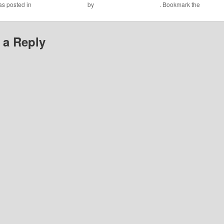
as posted in
Musikby Helsingør
by
Jens Leganger Larsen
. Bookmark the
permali
 a Reply