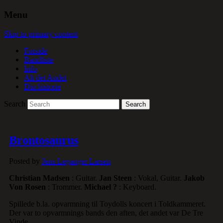
Menu
Skip to primary content
Forside
Bandliste
Info
Alt det Andet
Din historie
Search
Brontosaurus
Posted by
Jens Leganger Larsen
Christian Madsen
: Guitar.
Jan Steen
: Vokal, Guitar.
Jakob
Von Rosen
: Trommer.
Michael ?
: Keyboard.
Spillede b.la. opvarmning til Toydolls koncert i Toldkammeret.
Der var to opvarmnings bands den aften, det andet var De Tre
Vinde.