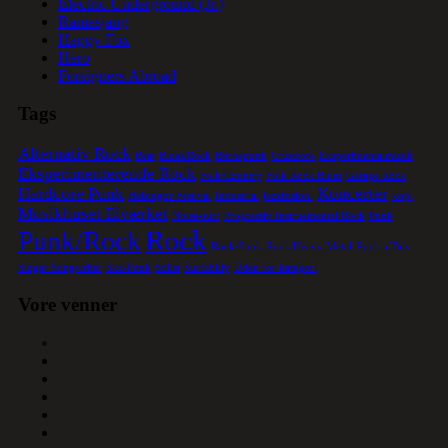
Electric Underground (Jr.)
Ramasjang
Happy Fox
Hero
Foreigners Abroad
Tags
Alternativ Rock
Beat
Blues/Rock
Børnepunk
Crustcore
Eksperimentalmusik
Eksperimenterende Rock
Folk/Country
Folk Rock Blues
Garage Rock
Hardcore Punk
Koncerter
Helsingør Festival
Industrial
jazzfusion.
kopi
Musikhuset Elværket
Noise-surf
Progressiv Instruemental Rock
Punk
Rock
Punk/Rock
Rock/Funk
Rock/Heavy Metal
Rock a´Bily
Singer Songwriter
Ska-Punk
Solist
Surfabilly
Uden for kategori
Vore venner