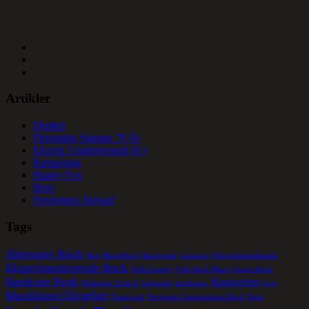
Artikler
Dunkel
Flemming Stampe 70 År
Electric Underground (Jr.)
Ramasjang
Happy Fox
Hero
Foreigners Abroad
Tags
Alternativ Rock
Beat
Blues/Rock
Børnepunk
Crustcore
Eksperimentalmusik
Eksperimenterende Rock
Folk/Country
Folk Rock Blues
Garage Rock
Hardcore Punk
Koncerter
Helsingør Festival
Industrial
jazzfusion.
kopi
Musikhuset Elværket
Noise-surf
Progressiv Instruemental Rock
Punk