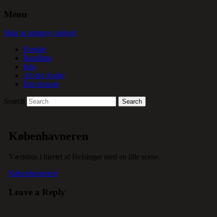
Menu
Skip to primary content
Forside
Bandliste
Info
Alt det Andet
Din historie
Search
Københavneren
Værtshus i hjertet af Helsingør med en lille scene.
Københavneren
Leave a Reply