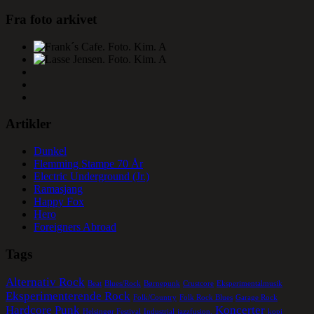
Fra foto arkivet
Artikler
Dunkel
Flemming Stampe 70 År
Electric Underground (Jr.)
Ramasjang
Happy Fox
Hero
Foreigners Abroad
Tags
Alternativ Rock
Beat
Blues/Rock
Børnepunk
Crustcore
Eksperimentalmusik
Eksperimenterende Rock
Folk/Country
Folk Rock Blues
Garage Rock
Hardcore Punk
Koncerter
Helsingør Festival
Industrial
jazzfusion.
kopi