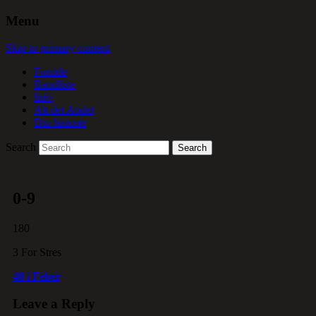
Menu
Skip to primary content
Forside
Bandliste
Info
Alt det Andet
Din historie
Search
0-9
180
3 For Stres
40 i Feber
Leave a Reply